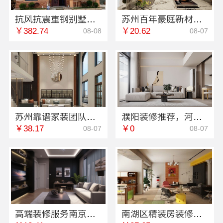
抗风抗震重钢别墅推荐-云南晟构建筑建材有限公司
苏州百年豪庭新材料有限公司-市区专业装修报价一览
￥382.74
￥20.62
08-08
08-07
苏州靠谱家装团队拎包入住苏州百年豪庭新材料有限公司
濮阳装修推荐，河南璟臻环保建材有限公司本地口碑之选
￥38.17
￥0
08-07
08-07
高端装修服务南京市创亿讯，一站式全包报价透明
南湖区精装房装修怎么样嘉兴家美建材科技有限公司