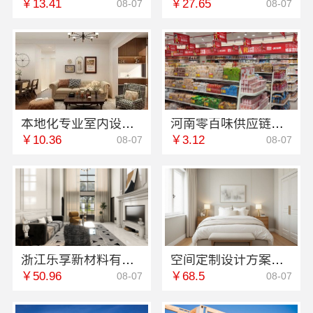
￥13.41
￥27.65
08-07
08-07
本地化专业室内设计团队省心，嘉兴绿色之家建材科技有限公司
河南零百味供应链有限公司社区轻投入零食硬折扣适配全场景
￥10.36
￥3.12
08-07
08-07
浙江乐享新材料有限公司|省内周边家装定制设计大概报价
空间定制设计方案厂家-江西圣匠新型环保材料有限公司
￥50.96
￥68.5
08-07
08-07