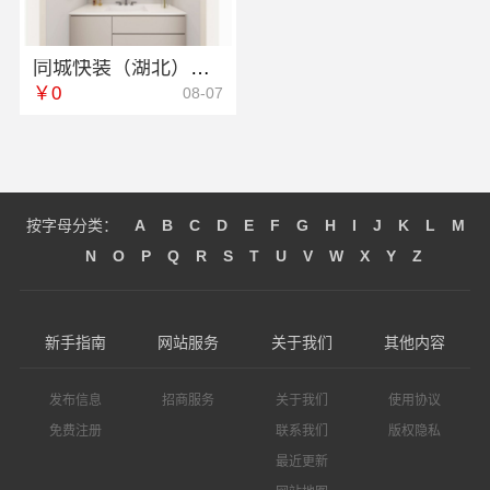
同城快装（湖北）科技有限公司：快住快装靠谱吗省心全程托管
￥0
08-07
按字母分类：
A
B
C
D
E
F
G
H
I
J
K
L
M
N
O
P
Q
R
S
T
U
V
W
X
Y
Z
新手指南
网站服务
关于我们
其他内容
发布信息
招商服务
关于我们
使用协议
免费注册
联系我们
版权隐私
最近更新