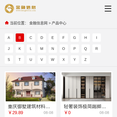
当前位置：
金融信息网
>
产品中心
A
B
C
D
E
F
G
H
I
J
K
L
M
N
O
P
Q
R
S
T
U
V
W
X
Y
Z
重庆御墅建筑材料有限公司：巴南定制化建房工期短
轻奢装饰极简踢脚线是什么——江苏东钢金属家居有限公司
￥29.89
￥0
08-08
08-08