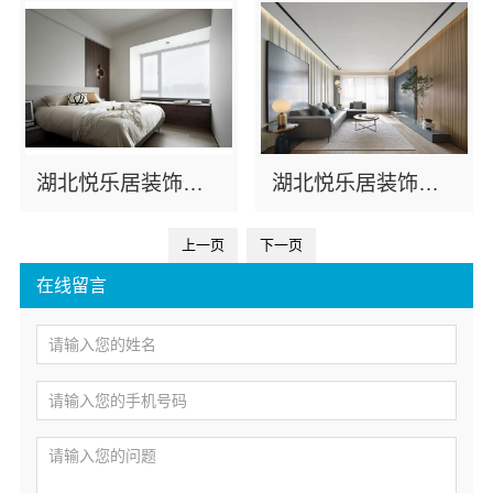
湖北悦乐居装饰材料有限公司全铝家居为何受青睐
湖北悦乐居装饰材料有限公司推动全铝家居定制风尚
上一页
下一页
在线留言